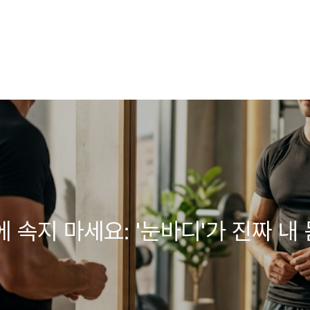
 속지 마세요: '눈바디'가 진짜 내