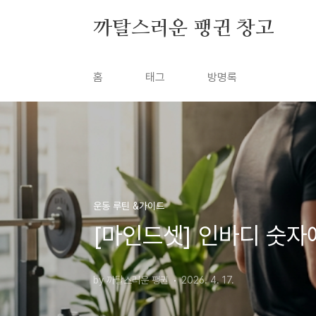
본문 바로가기
까탈스러운 팽귄 창고
홈
태그
방명록
운동 루틴 &가이드
[마인드셋] 인바디 숫자에
by 까탈스러운 팽귄
2026. 4. 17.