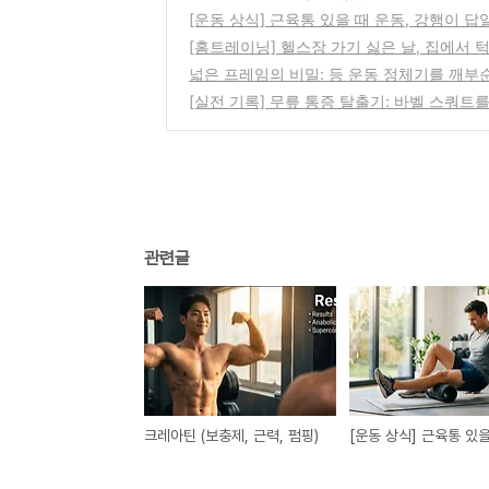
[운동 상식] 근육통 있을 때 운동, 강행이 답
[홈트레이닝] 헬스장 가기 싫은 날, 집에서 턱
넓은 프레임의 비밀: 등 운동 정체기를 깨부순
[실전 기록] 무릎 통증 탈출기: 바벨 스쿼
관련글
크레아틴 (보충제, 근력, 펌핑)