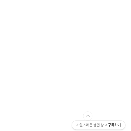
까탈스러운 팽귄 창고
구독하기