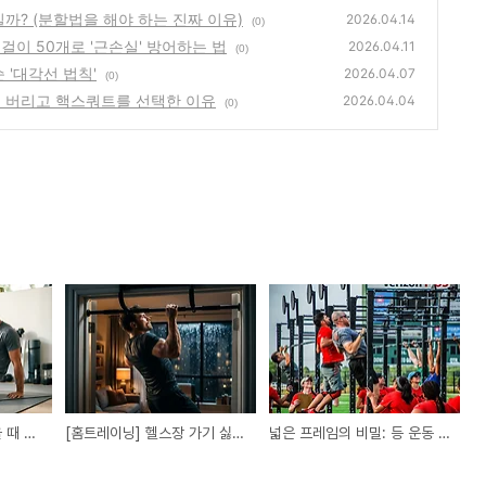
일까? (분할법을 해야 하는 진짜 이유)
2026.04.14
(0)
걸이 50개로 '근손실' 방어하는 법
2026.04.11
(0)
 '대각선 법칙'
2026.04.07
(0)
트를 버리고 핵스쿼트를 선택한 이유
2026.04.04
(0)
[운동 상식] 근육통 있을 때 운동, 강행이 답일까? (분할법을 해야 하는 진짜 이유)
[홈트레이닝] 헬스장 가기 싫은 날, 집에서 턱걸이 50개로 '근손실' 방어하는 법
넓은 프레임의 비밀: 등 운동 정체기를 깨부순 '대각선 법칙'