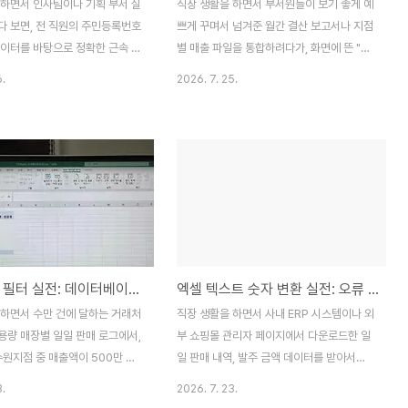
 하면서 인사팀이나 기획 부서 실
직장 생활을 하면서 부서원들이 보기 좋게 예
다 보면, 전 직원의 주민등록번호
쁘게 꾸며서 넘겨준 월간 결산 보고서나 지점
데이터를 바탕으로 정확한 근속 연
별 매출 파일을 통합하려다가, 화면에 뜬 "병
당 기준일, 혹은 만 나이를 계산해
합된 셀의 크기가 동일하지 않아 해당 작업을
6.
2026. 7. 25.
로젝트를 필연적으로 마주하게 됩
수행할 수 없습니다"라는 차가운 오류 메시지
시 과거 인사총무팀 실무 시절,
를 보고 분노를 삼켜본 경험, 다들 있으실 겁
넘는 임직원의 근속 연수와 만 나이
니다. 저 역시 과거 기획조정실 실무 시절, 각
퇴직금 추계액 보고서를 만들면서
지점에서 보낸 30개의 보고서 양식을 병합하
사무실에서 야근을 자청했던 뼈
려고 했지만, 제목과 카테고리 열에 무분별하
있습니다. 단순히 '오늘 날짜 -
게 적용된 셀 병합 때문에 VLOOKUP은 물
65로 나누었더니 윤년(366일)
론이고 정렬(Sort)과 필터조차 작동하지 않
나 달마다 다른 일수(28일, 30
아 밤늦게까지 야근을 자청했던 뼈아픈 기억
 때문에 소수점이 미세하게 틀어져,
이 있습니다. 일일이 [병합하고 가운데 맞춤]
엑셀 고급 필터 실전: 데이터베이스 집계 함수 완벽 제어
엑셀 텍스트 숫자 변환 실전: 오류 일괄 정제 비법
 근속 수당 기준이 완전히 어긋나
버튼을 다시 눌러 해제하고 빈칸을 채우느라
 오류를 겪곤 했습니다. 하지만
소중한 주말 시간을 날려버렸습니다. 하지만
 하면서 수만 건에 달하는 거래처
직장 생활을 하면서 사내 ERP 시스템이나 외
 연산 매커니즘과 마이크로소프
데이터베이스(Database) 구조학의 기본 매
용량 매장별 일일 판매 로그에서,
부 쇼핑몰 관리자 페이지에서 다운로드한 일
.
커니즘..
수원지점 중 매출액이 500만 원
일 판매 내역, 발주 금액 데이터를 받아서
VIP 등급인 고객'처럼 복잡하게
SUM 함수로 총매출을 구하려 했는데, 합계
3.
2026. 7. 23.
운 조건의 데이터만 따로 발라내
가 계속 '0'으로 나오거나 엉뚱하게 작은 금