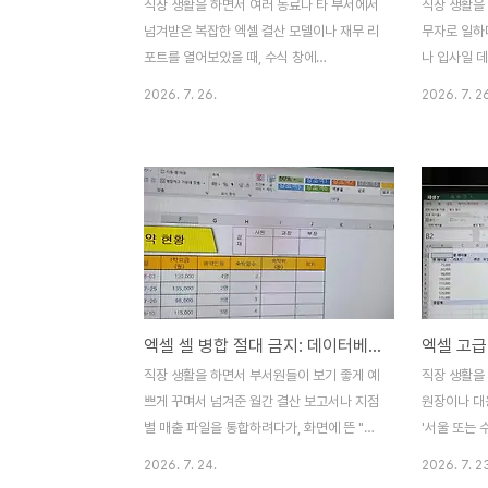
직장 생활을 하면서 여러 동료나 타 부서에서
직장 생활을
넘겨받은 복잡한 엑셀 결산 모델이나 재무 리
무자로 일하
포트를 열어보았을 때, 수식 창에
나 입사일 
`$G$18:$M$142`처럼 알 수 없는 셀 좌
수, 연차 수
2026. 7. 26.
2026. 7. 2
표만 가득 적혀 있어서 이 수식이 도대체 무
야 하는 프
엇을 의미하는지 해석하느라 밤늦게까지 야
니다. 저 역
근을 해본 경험, 다들 있으실 겁니다. 저 역시
500명이 
과거 재무기획 실무를 담당할 때, 전임자가
를 계산해 
남기고 간 대용량 원가 계산 시트의 오류를
밤늦게까지 
추적하면서 수천 줄의 복잡한 수식 속에 숨겨
아픈 기억이 
진 셀 주소들의 진짜 의미를 파악하느라 주말
입사일'을 3
내내 머리를 쥐어뜯었던 뼈아픈 기억이 있습
이 껴있는 해
니다. 수식이 조금만 길어져도 참조 영역을
일, 31일)
엑셀 셀 병합 절대 금지: 데이터베이스 정규화 실무 비법
헷갈려 숫자를 잘못 연결하는 휴먼 에러가 빈
몇몇 직원의
번하게 발생하곤 했습니다. 하지만 엑셀 메모
는 치명적인
직장 생활을 하면서 부서원들이 보기 좋게 예
직장 생활을
리 참조의 비밀 병기인 **[이름 정의
엑셀의 날짜
쁘게 꾸며서 넘겨준 월간 결산 보고서나 지점
원장이나 대
(Defined Names)]*..
트가 공식 리.
별 매출 파일을 통합하려다가, 화면에 뜬 "병
'서울 또는 
합된 셀의 크기가 동일하지 않아 해당 작업을
이상이면서 
2026. 7. 24.
2026. 7. 2
수행할 수 없습니다"라는 차가운 오류 메시지
얽힌 까다로