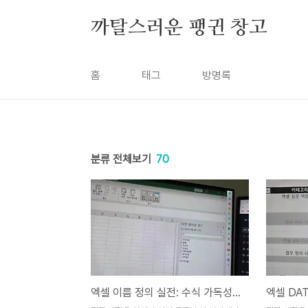
본문 바로가기
까탈스러운 팽귄 창고
홈
태그
방명록
분류 전체보기
70
엑셀 이름 정의 실전: 수식 가독성과 동적 범위 제어