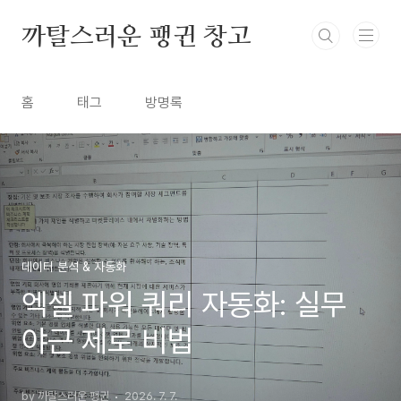
본문 바로가기
까탈스러운 팽귄 창고
홈
태그
방명록
데이터 분석 & 자동화
엑셀 파워 쿼리 자동화: 실무
야근 제로 비법
by 까탈스러운 팽귄
2026. 7. 7.