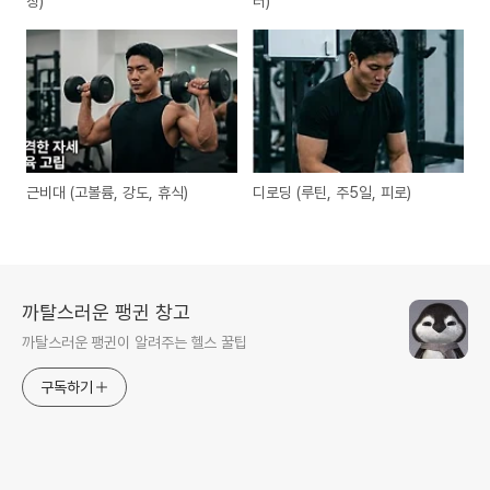
창)
터)
근비대 (고볼륨, 강도, 휴식)
디로딩 (루틴, 주5일, 피로)
까탈스러운 팽귄 창고
까탈스러운 팽귄이 알려주는 헬스 꿀팁
구독하기