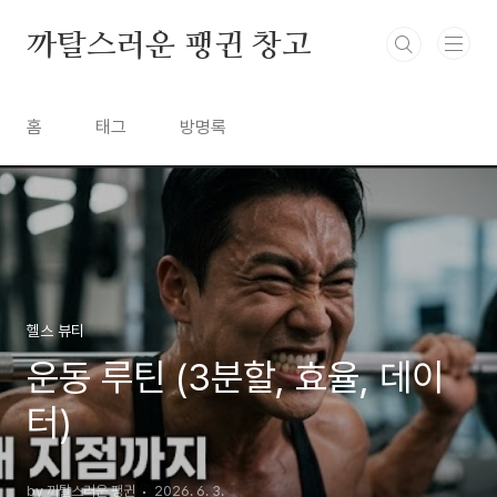
본문 바로가기
까탈스러운 팽귄 창고
홈
태그
방명록
헬스 뷰티
운동 루틴 (3분할, 효율, 데이
터)
by 까탈스러운 팽귄
2026. 6. 3.