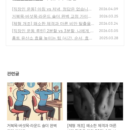
[직장인 운동] 아침 vs 저녁, 정답은 없습니다.
2026.04.09
하지만 '지속 가능한' 선택은 있습니다.
거북목·버섯목·라운드 숄더 완벽 교정 가이드
(0)
2026.03.25
[체형 개조] 왜소한 체격과 마른 비만 탈출을
(0)
2026.03.24
위한 30일 습관 성형 프로젝트
[직장인 운동 루틴] 2분할 vs 3분할, 나에게 맞
(0)
2026.03.05
는 정답은? (남녀 공통 실전 가이드)
홈트 유산소 효율 높이는 팁 (시간, 순서, 효과)
(0)
2025.03.28
(0)
관련글
거북목·버섯목·라운드 숄더 완벽
[체형 개조] 왜소한 체격과 마른