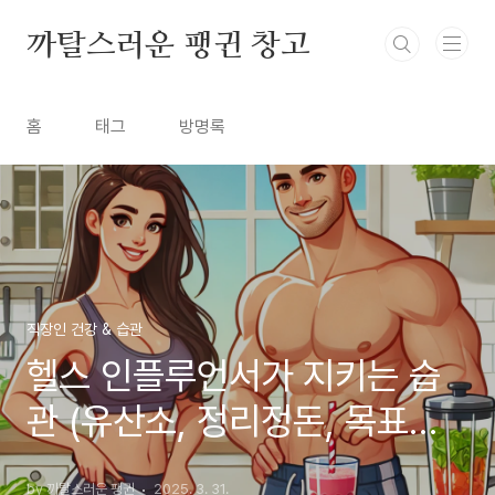
본문 바로가기
까탈스러운 팽귄 창고
홈
태그
방명록
직장인 건강 & 습관
헬스 인플루언서가 지키는 습
관 (유산소, 정리정돈, 목표관
리)
by 까탈스러운 팽귄
2025. 3. 31.