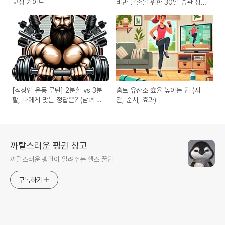
교정 가이드
비만 탈출을 위한 30일 습관 성형
프로젝트
[직장인 운동 루틴] 2분할 vs 3분
홈트 유산소 효율 높이는 팁 (시
할, 나에게 맞는 정답은? (남녀 공
간, 순서, 효과)
통 실전 가이드)
까탈스러운 팽귄 창고
까탈스러운 팽귄이 알려주는 헬스 꿀팁
구독하기