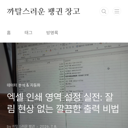
본문 바로가기
까탈스러운 팽귄 창고
홈
태그
방명록
데이터 분석 & 자동화
엑셀 인쇄 영역 설정 실전: 잘
림 현상 없는 깔끔한 출력 비법
by 까탈스러운 팽귄
2026. 7. 8.