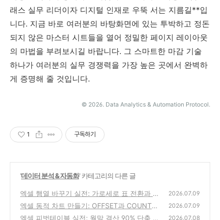
래스 실무 리더이자 디지털 인재로 우뚝 서는 지름길**입
니다. 지금 바로 여러분의 바탕화면에 있는 투박하고 정돈
되지 않은 마스터 시트들을 열어 정밀한 페이지 레이아웃
의 마법을 부려보시길 바랍니다. 그 스마트한 마감 기술
하나가 여러분의 실무 경쟁력을 가장 높은 곳에서 완벽하
게 증명해 줄 것입니다.
© 2026. Data Analytics & Automation Protocol.
1
구독하기
'
데이터 분석 & 자동화
' 카테고리의 다른 글
엑셀 행열 바꾸기 실전: 가로세로 표 전환과 T
2026.07.09
RANSPOSE 비법
엑셀 동적 차트 만들기: OFFSET과 COUNTA
(0)
2026.07.09
를 활용한 대시보드 비법
엑셀 피벗테이블 실전: 월말 결산 90% 단축 비
(1)
2026.07.08