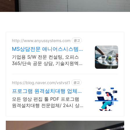
http://www.anyussystems.com
광고
MS상담전문 애니어스시스템
즈 고객과 소통하는 IT 파트너
기업용 S/W 전문 컨설팅, 오피스
365/단속 공문 상담, 기술지원엑셀
소프트웨어 및 솔루션 컨설팅 기업
으로 고객 환경에 최적화된 상담을
제공합니다.
https://blog.naver.com/vstvst1
광고
프로그램 원격설치대행 업체
프로그램 원격설치대행 전문
모든 영상 편집 툴 PDF 프로그램
원격설치대행 전문업체/ 24시 상
담/ 영구AS 모든 영상 편집 툴
PDF 프로그램 원격설치대행 전문
업체/ 24시 상담/ 영구AS