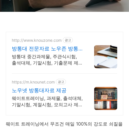
http://www.knouzone.com
광고
방통대 전문자료 노우존 방통
대 자료포털 NO.1
방통대 중간과제물, 주관식시험,
출석대체, 기말시험, 기출문제 제
공
https://m.knounet.com
광고
노우넷 방통대자료 제공
웨이트트레이닝, 과제물, 출석대체,
기말시험, 계절시험, 모의고사 제
공
웨이트 트레이닝에서 무조건 매일 100%의 강도로 쇠질을