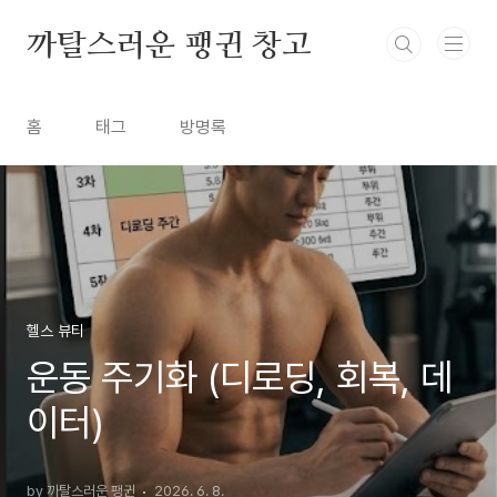
본문 바로가기
까탈스러운 팽귄 창고
홈
태그
방명록
헬스 뷰티
운동 주기화 (디로딩, 회복, 데
이터)
by 까탈스러운 팽귄
2026. 6. 8.