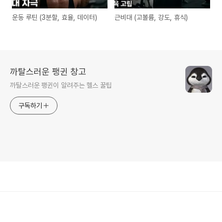
운동 루틴 (3분할, 효율, 데이터)
근비대 (고볼륨, 강도, 휴식)
까탈스러운 팽귄 창고
까탈스러운 팽귄이 알려주는 헬스 꿀팁
구독하기