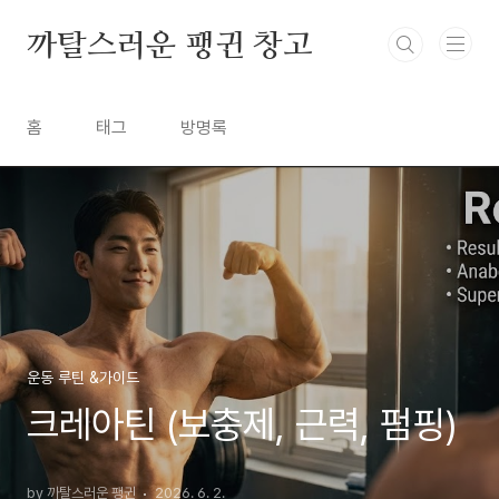
본문 바로가기
까탈스러운 팽귄 창고
홈
태그
방명록
운동 루틴 &가이드
크레아틴 (보충제, 근력, 펌핑)
by 까탈스러운 팽귄
2026. 6. 2.