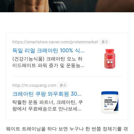
https://smartstore.naver.com/proteinmarket
광고
독일 리얼 크레아틴 100% 식약
처 (GMP) 인증
(건강기능식품) 크레아틴 모노 하
이드레이트 파워 증가 및 운동능력
향상 식품의약품안전처 품질 인증
http://m.coupang.com
광고
크레아틴 쿠팡 와우회원 30일
무료반품
탁월한 운동 파트너, 크레아틴, 쿠
팡에서 무료배송으로 만나보세요.
활력 부족을 채우고 에너지를 되찾
아 줄 헬스보충제 쿠팡에서 확인하
세요.
웨이트 트레이닝을 하다 보면 누구나 한 번쯤 정체기를 겪