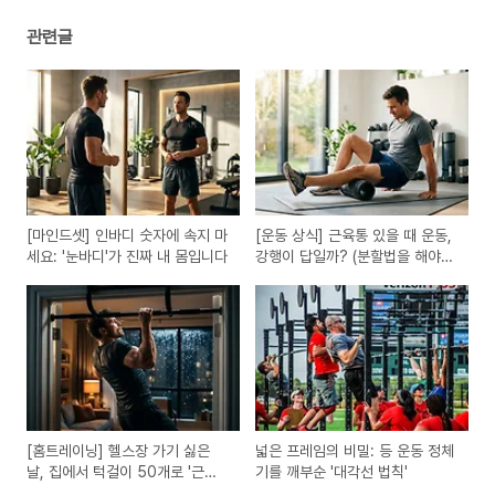
관련글
[마인드셋] 인바디 숫자에 속지 마
[운동 상식] 근육통 있을 때 운동,
세요: '눈바디'가 진짜 내 몸입니다
강행이 답일까? (분할법을 해야
하는 진짜 이유)
[홈트레이닝] 헬스장 가기 싫은
넓은 프레임의 비밀: 등 운동 정체
날, 집에서 턱걸이 50개로 '근손
기를 깨부순 '대각선 법칙'
실' 방어하는 법