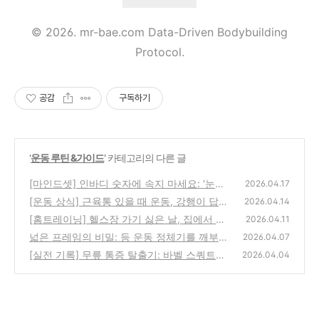
© 2026. mr-bae.com Data-Driven Bodybuilding
Protocol.
공감
구독하기
'
운동 루틴 &가이드
' 카테고리의 다른 글
[마인드셋] 인바디 숫자에 속지 마세요: '눈바
2026.04.17
디'가 진짜 내 몸입니다
[운동 상식] 근육통 있을 때 운동, 강행이 답일
(0)
2026.04.14
까? (분할법을 해야 하는 진짜 이유)
[홈트레이닝] 헬스장 가기 싫은 날, 집에서 턱
(0)
2026.04.11
걸이 50개로 '근손실' 방어하는 법
넓은 프레임의 비밀: 등 운동 정체기를 깨부순
(0)
2026.04.07
'대각선 법칙'
[실전 기록] 무릎 통증 탈출기: 바벨 스쿼트를
(0)
2026.04.04
버리고 핵스쿼트를 선택한 이유
(0)